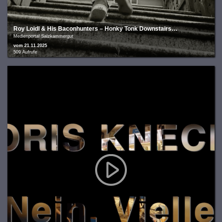
Roy Loidl & His Baconhunters – Honky Tonk Downstairs…
Medienportal Salzkammergut
vom 21.11.2025
509 Aufrufe