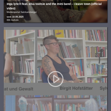
inga lynch feat. elsa tootsie and the mini band – i leave town (official
video)
Medienportal Salzkammergut
vom 10.09.2025
666 Aufrufe