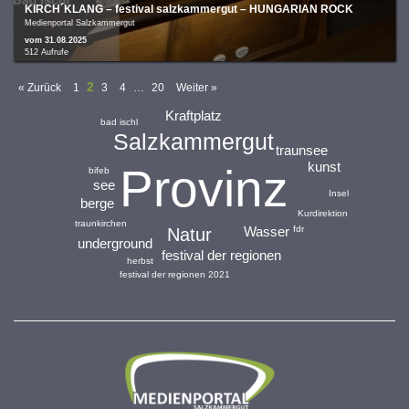
KIRCH´KLANG – festival salzkammergut – HUNGARIAN ROCK
Medienportal Salzkammergut
vom 31.08.2025
512 Aufrufe
2
« Zurück
1
3
4
…
20
Weiter »
Kraftplatz
bad ischl
Salzkammergut
traunsee
kunst
Provinz
bifeb
see
Insel
berge
Kurdirektion
traunkirchen
Wasser
fdr
Natur
underground
festival der regionen
herbst
festival der regionen 2021