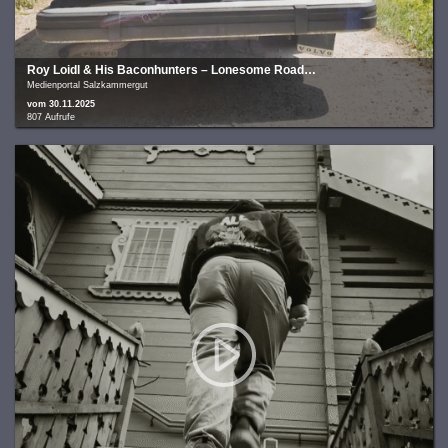
Roy Loidl & His Baconhunters – Lonesome Road…
Medienportal Salzkammergut
vom 30.11.2025
807 Aufrufe