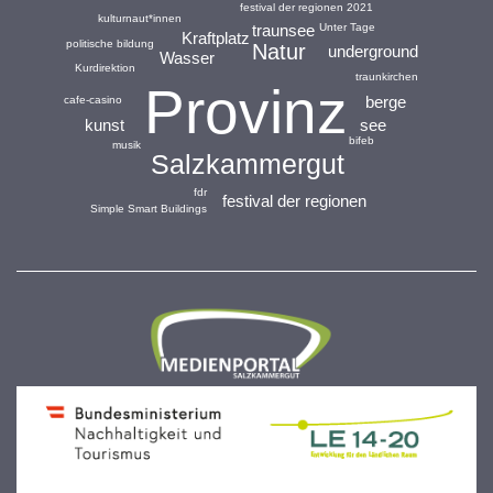
festival der regionen 2021
kulturnaut*innen
Unter Tage
traunsee
Kraftplatz
politische bildung
Natur
underground
Wasser
Kurdirektion
traunkirchen
Provinz
berge
cafe-casino
see
kunst
bifeb
musik
Salzkammergut
fdr
festival der regionen
Simple Smart Buildings