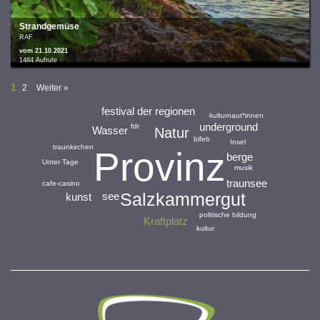
Strandgemüse
RAF
vom 21.10.2021
1484 Aufrufe
1
2
Weiter »
festival der regionen
kulturnaut*innen
underground
fdr
Wasser
Natur
bifeb
Insel
traunkirchen
Provinz
berge
Unter Tage
musik
traunsee
cafe-casino
Salzkammergut
see
kunst
politische bildung
Kraftplatz
kultur