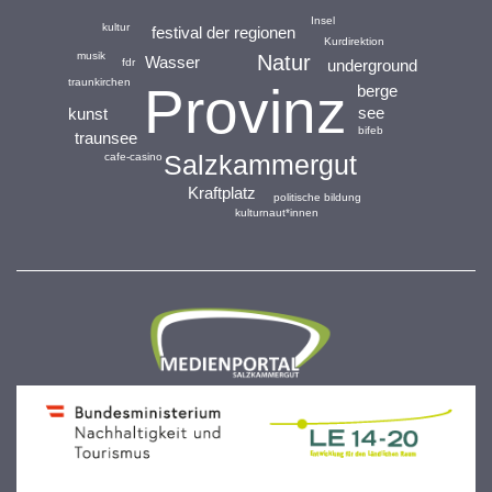
Insel
kultur
festival der regionen
Kurdirektion
musik
Natur
Wasser
fdr
underground
traunkirchen
Provinz
berge
see
kunst
bifeb
traunsee
Salzkammergut
cafe-casino
Kraftplatz
politische bildung
kulturnaut*innen