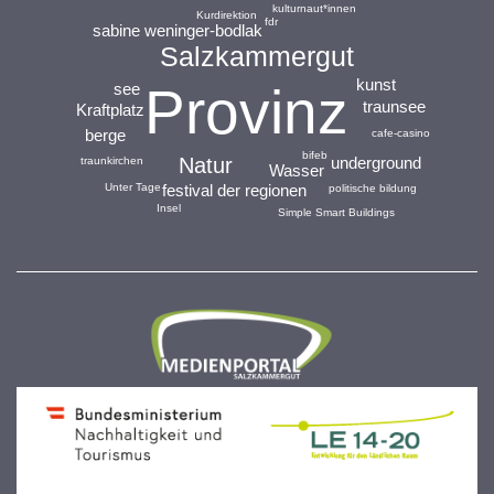
kulturnaut*innen
Kurdirektion
fdr
sabine weninger-bodlak
Salzkammergut
kunst
Provinz
see
traunsee
Kraftplatz
berge
cafe-casino
bifeb
Natur
underground
traunkirchen
Wasser
Unter Tage
festival der regionen
politische bildung
Insel
Simple Smart Buildings