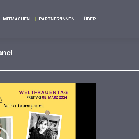
MITMACHEN
PARTNER*INNEN
ÜBER
anel
ideo-
layer