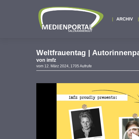
Zum
Inhalt
springen
ARCHIV
Weltfrauentag | Autorinnenp
von
imfz
vom 12. März 2024, 1705 Aufrufe
V
P