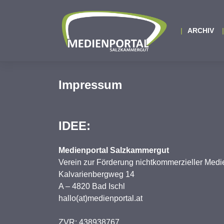
Zum
Inhalt
springen
ARCHIV
Impressum
IDEE:
Medienportal Salzkammergut
Verein zur Förderung nichtkommerzieller Medi
Kalvarienbergweg 14
A – 4820 Bad Ischl
hallo(at)medienportal.at
ZVR: 438938767