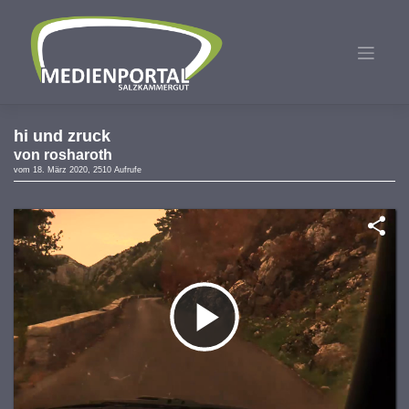
Zum
Inhalt
springen
hi und zruck
von
rosharoth
vom 18. März 2020, 2510 Aufrufe
Video
abspielen