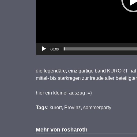
00:00
die legendäre, einzigartige band KURORT hat s
mittel- bis starkregen zur freude aller beteiligt
hier ein kleiner auszug :=)
Tags
:
kurort
,
Provinz
,
sommerparty
Mehr von
rosharoth