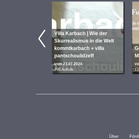
Villa Karbach | Wie der
Skurrealismus in die Welt
kommtkarbach + villa
G
pantschoulid­zeff
M
vom 23.07.2024
vo
792 Aufrufe
11
Über
Förd