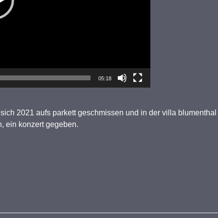
05:18
ich 2021 aufs parkett geschmissen und in der villa blumentha
en, ein konzert gegeben.