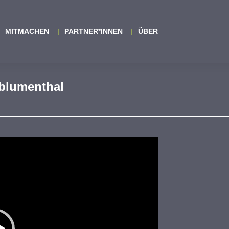
MITMACHEN
PARTNER*INNEN
ÜBER
 blumenthal
ideo-
layer