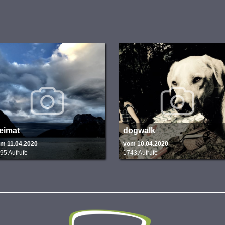
eimat
dogwalk
m 11.04.2020
vom 10.04.2020
95 Aufrufe
1743 Aufrufe