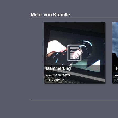
Mehr von
Kamille
Dämmerung
H
vom 30.07.2020
vo
1837 Aufrufe
17