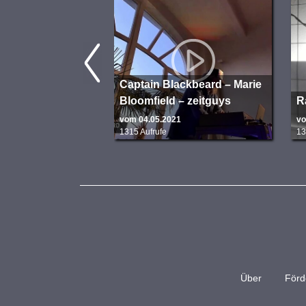
Captain Blackbeard – Marie
Bloomfield – zeitguys
R
vom 04.05.2021
vo
1315 Aufrufe
13
Über
Förd