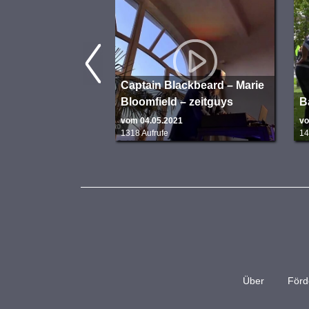
Captain Blackbeard – Marie
Bloomfield – zeitguys
B
vom 04.05.2021
vo
1318 Aufrufe
14
Über
Förd