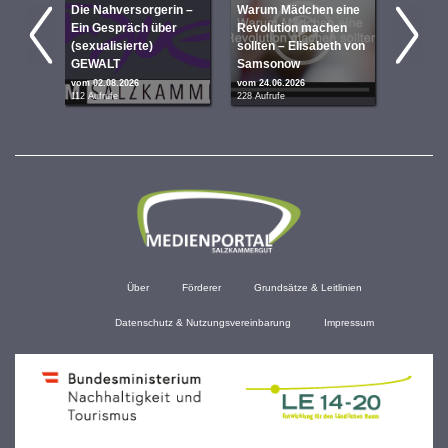
Die Nahversorgerin –
War­um Mäd­chen eine
Ein Gespräch über
Revo­lu­ti­on machen
Im Gesp
(sexualisierte)
sollten – Eli­sa­beth von
Kersch
GEWALT
Sam­so­now
Jaskara
vom 02.08.2026
vom 24.06.2026
vom 07.06
112 Aufrufe
228 Aufrufe
332 Aufruf
Über
Förderer
Grundsätze & Leitlinien
Datenschutz & Nutzungsvereinbarung
Impressum