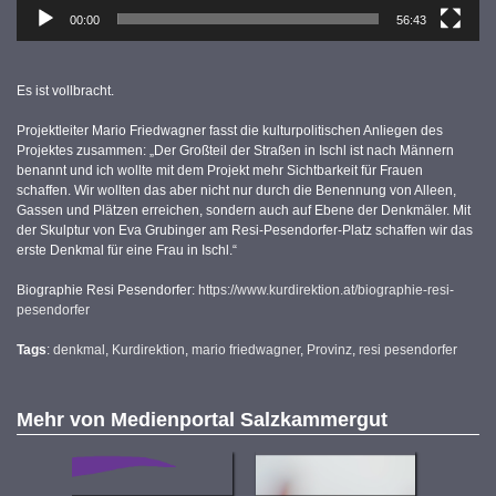
00:00
56:43
Es ist vollbracht.
Projektleiter Mario Friedwagner fasst die kulturpolitischen Anliegen des
Projektes zusammen: „Der Großteil der Straßen in Ischl ist nach Männern
benannt und ich wollte mit dem Projekt mehr Sichtbarkeit für Frauen
schaffen. Wir wollten das aber nicht nur durch die Benennung von Alleen,
Gassen und Plätzen erreichen, sondern auch auf Ebene der Denkmäler. Mit
der Skulptur von Eva Grubinger am Resi-Pesendorfer-Platz schaffen wir das
erste Denkmal für eine Frau in Ischl.“
Biographie Resi Pesendorfer:
https://www.kurdirektion.at/biographie-resi-
pesendorfer
Tags
:
denkmal
,
Kurdirektion
,
mario friedwagner
,
Provinz
,
resi pesendorfer
Mehr von
Medienportal Salzkammergut