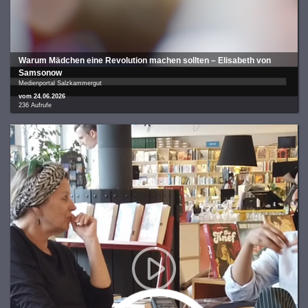
War­um Mäd­chen eine Revo­lu­ti­on machen sollten – Eli­sa­beth von
Sam­so­now
Medienportal Salzkammergut
vom 24.06.2026
236 Aufrufe