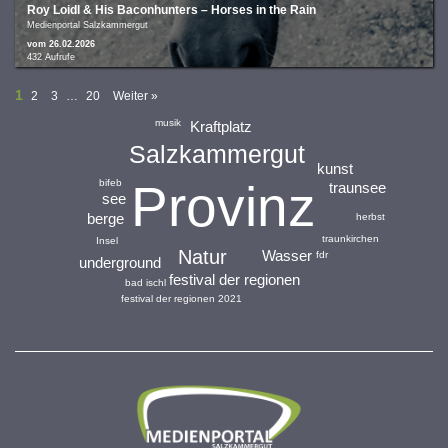
Roy Loidl & His Baconhunters – Horses in the Rain
Medienportal Salzkammergut
vom 26.02.2026
432 Aufrufe
1
2
3
…
20
Weiter »
musik
Kraftplatz
Salzkammergut
kunst
Provinz
bifeb
traunsee
see
berge
herbst
traunkirchen
Insel
Natur
Wasser
fdr
underground
festival der regionen
bad ischl
festival der regionen 2021