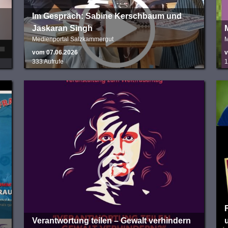
Im Gespräch: Sabine Kerschbaum und
Jaskaran Singh
Medienportal Salzkammergut
M
vom 07.06.2026
v
333 Aufrufe
1
Verantwortung teilen – Gewalt verhindern