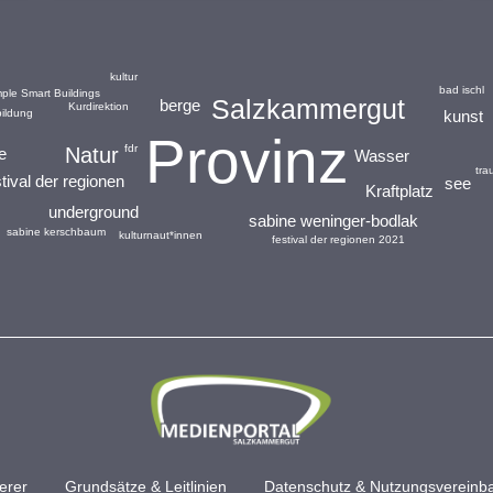
kultur
bad ischl
ple Smart Buildings
Salzkammergut
berge
Kurdirektion
kunst
bildung
Provinz
fdr
Natur
e
Wasser
tra
stival der regionen
see
Kraftplatz
underground
sabine weninger-bodlak
sabine kerschbaum
kulturnaut*innen
festival der regionen 2021
erer
Grundsätze & Leitlinien
Datenschutz & Nutzungsvereinb