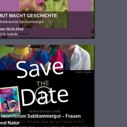
MUT MACHT GESCHICHTE
edienportal Salzkammergut
om 26.04.2026
206 Aufrufe
Frauenforum Salzkammergut – Frauen
und Natur