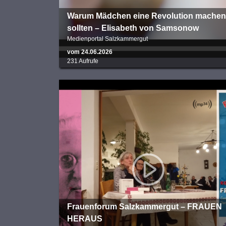
War­um Mäd­chen eine Revo­lu­ti­on machen
sollten – Eli­sa­beth von Sam­so­now
Medienportal Salzkammergut
vom 24.06.2026
231 Aufrufe
Frauenforum Salzkammergut – FRAUEN
HERAUS