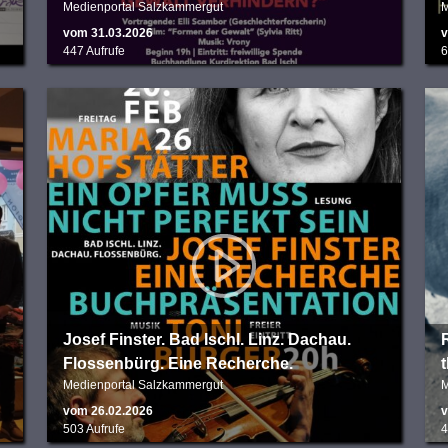
Medienportal Salzkammergut
M
vom 31.03.2026
v
447 Aufrufe
6
Josef Finster. Bad Ischl. Linz. Dachau.
Flossenbürg. Eine Recherche.
Medienportal Salzkammergut
M
vom 26.02.2026
v
503 Aufrufe
4