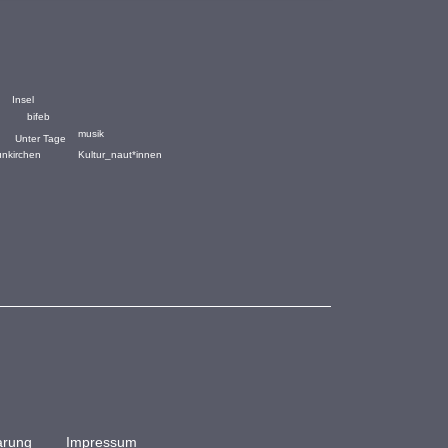
Insel
bifeb
musik
Unter Tage
Kultur_naut*innen
unkirchen
arung
Impressum