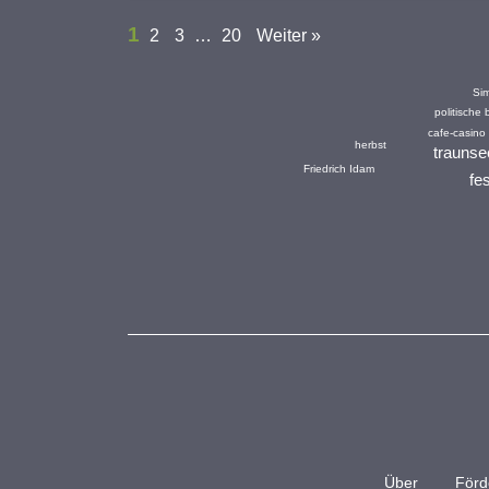
1
2
3
…
20
Weiter »
Sim
politische 
cafe-casino
herbst
traunse
Friedrich Idam
fe
Über
Förd