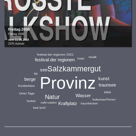
Freitag 2000
Freitag 2000
vom 11.05.2018
2370 Aufrufe
festival der regionen 2021
musik
Insel
festival der regionen
Salzkammergut
see
fdr
Provinz
kunst
berge
traunsee
Kurdirektion
bifeb
Unter Tage
Wasser
Natur
kulturnaut*innen
herbst
Kraftplatz
cafe-casino
traunkirchen
bad ischl