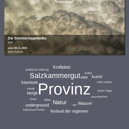
Die Sommerhagelwolke
RAF
vom 08.11.2021
1643 Aufrufe
Kraftplatz
politische bildung
kultur
Salzkammergut
kunst
see
traunsee
Provinz
cafe-casino
musik
Unter Tage
berge
traunkirchen
Insel
bifeb
Natur
Wasser
underground
fdr
kulturnaut*innen
festival der regionen