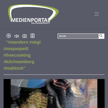
Zum
Inhalt
springen
"#wandern #skgt
#mayaspeiß
#freecooking
#kücheamberg
#mahlzeit"