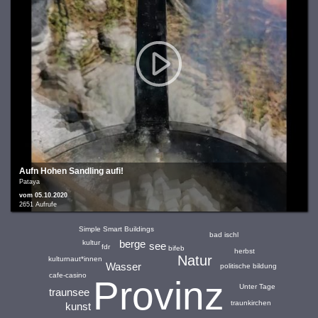
Aufn Hohen Sandling aufi!
Pataya
vom 05.10.2020
2651 Aufrufe
Simple Smart Buildings
bad ischl
berge
kultur
see
fdr
bifeb
herbst
Natur
kulturnaut*innen
Wasser
politische bildung
cafe-casino
Provinz
Unter Tage
traunsee
traunkirchen
kunst