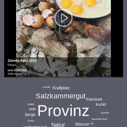
Zimnitz April 2020
Pataya
vom 22.07.2020
2499 Aufrufe
Kraftplatz
musik
Salzkammergut
traunsee
Provinz
kunst
bifeb
see
herbst
berge
traunkirchen
Insel
Wasser
Natur
fdr
underground