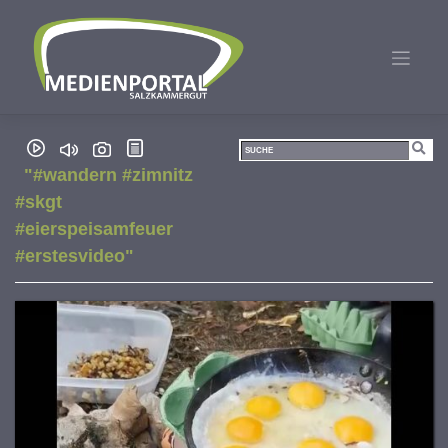
Zum
Inhalt
springen
"#wandern #zimnitz
#skgt
#eierspeisamfeuer
#erstesvideo"