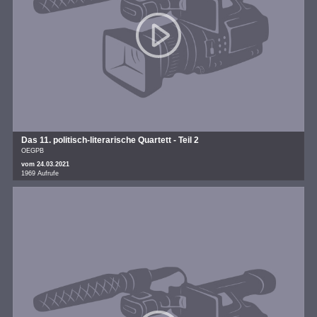
Das 11. politisch-literarische Quartett - Teil 2
OEGPB
vom 24.03.2021
1969 Aufrufe