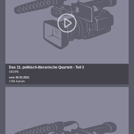
Das 11. politisch-literarische Quartett - Teil 3
OEGPB
vom 30.03.2021
1788 Aufrufe