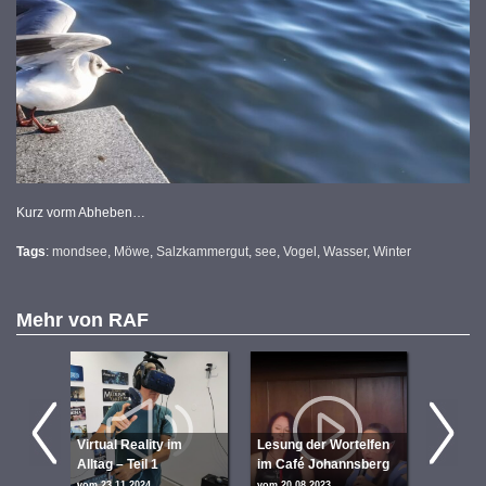
Kurz vorm Abheben…
Tags
:
mondsee
,
Möwe
,
Salzkammergut
,
see
,
Vogel
,
Wasser
,
Winter
Mehr von
RAF
Verniss
Seven S
Virtual Reality im
Lesung der Wortelfen
perform
Alltag – Teil 1
im Café Johannsberg
Film von
vom 23.11.2024
vom 20.08.2023
vom 24.06