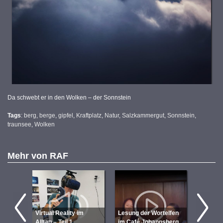
Da schwebt er in den Wolken – der Sonnstein
Tags
:
berg
,
berge
,
gipfel
,
Kraftplatz
,
Natur
,
Salzkammergut
,
Sonnstein
,
traunsee
,
Wolken
Mehr von
RAF
Verniss
Seven S
Virtual Reality im
Lesung der Wortelfen
perform
Alltag – Teil 1
im Café Johannsberg
Film von