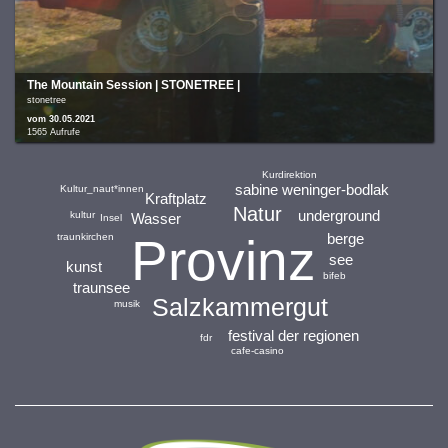
The Mountain Session | STONETREE |
stonetree
vom 30.05.2021
1565 Aufrufe
Kurdirektion
sabine weninger-bodlak
Kultur_naut*innen
Kraftplatz
Natur
underground
kultur
Wasser
Insel
berge
Provinz
traunkirchen
see
kunst
bifeb
traunsee
Salzkammergut
musik
festival der regionen
fdr
cafe-casino