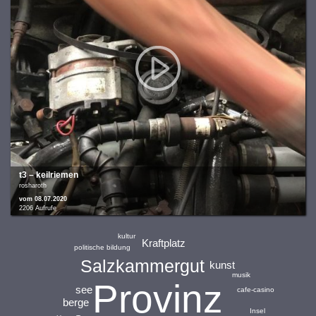
t3 – keilriemen
rosharoth
vom 08.07.2020
2206 Aufrufe
kultur
Kraftplatz
politische bildung
Salzkammergut
kunst
musik
Provinz
see
cafe-casino
berge
Insel