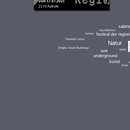
vom 17.07.2021
2174 Aufrufe
sabin
traunkirchen
festival der regio
herbst
Friedrich Idam
Natur
Simple Smart Buildings
bifeb
see
underground
kunst
k
Insel