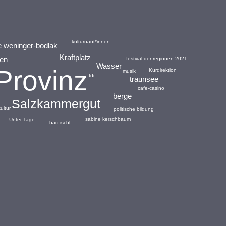
kulturnaut*innen
e weninger-bodlak
Kraftplatz
nen
festival der regionen 2021
Wasser
Provinz
Kurdirektion
musik
fdr
traunsee
cafe-casino
berge
Salzkammergut
ultur
politische bildung
sabine kerschbaum
Unter Tage
bad ischl