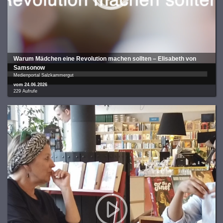
War­um Mäd­chen eine Revo­lu­ti­on machen sollten – Eli­sa­beth von
Sam­so­now
Medienportal Salzkammergut
vom 24.06.2026
229 Aufrufe