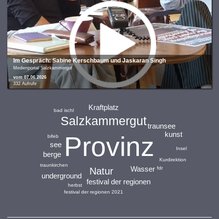
Im Gespräch: Sabine Kerschbaum und Jaskaran Singh
Medienportal Salzkammergut
vom 07.06.2026
332 Aufrufe
Kraftplatz
bad ischl
Salzkammergut
traunsee
kunst
Provinz
bifeb
see
Insel
berge
Kurdirektion
traunkirchen
Wasser
fdr
Natur
underground
festival der regionen
herbst
festival der regionen 2021