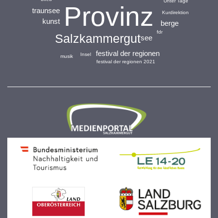
Unter Tage
Provinz
traunsee
Kurdirektion
kunst
berge
fdr
Salzkammergut
see
festival der regionen
Insel
musik
festival der regionen 2021