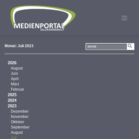
Zum
Inhalt
springen
Monat:
Juli 2023
2026
August
Juni
April
März
Februar
2025
2024
2023
Dezember
November
Oktober
September
August
Juli