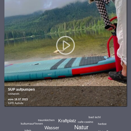
SUP aufpumpen
rosharoth
vom 18.07.2023
1478 Aufrufe
bad ischl
Kraftplatz
traunkirchen
cafe-casino
kulturnaut*innen
herbst
Natur
Wasser
bifeb