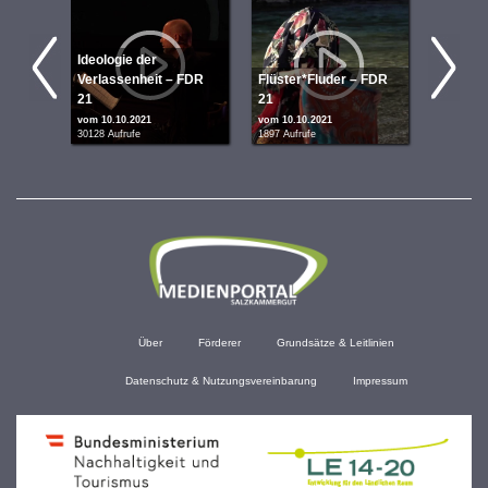
Ideologie der
Verlassenheit – FDR
Flüster*Fluder – FDR
Under D
21
21
Mirrori
vom 10.10.2021
vom 10.10.2021
vom 10.10
30128 Aufrufe
1897 Aufrufe
1602 Aufru
Über
Förderer
Grundsätze & Leitlinien
Datenschutz & Nutzungsvereinbarung
Impressum