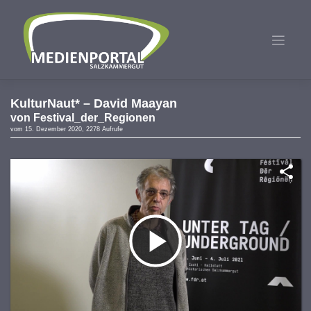
Zum
Inhalt
springen
KulturNaut* – David Maayan
von
Festival_der_Regionen
vom 15. Dezember 2020, 2278 Aufrufe
Video
abspielen