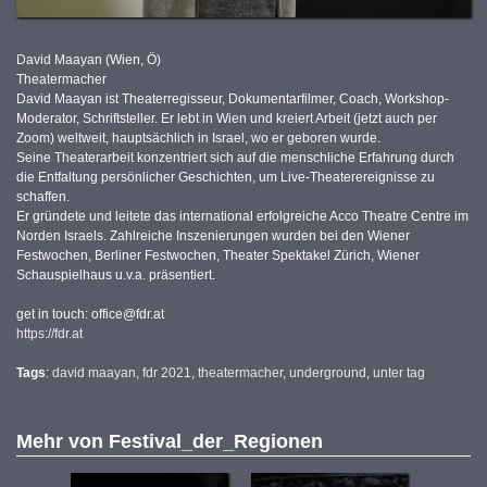
David Maayan (Wien, Ö)
Theatermacher
David Maayan ist Theaterregisseur, Dokumentarfilmer, Coach, Workshop-
Moderator, Schriftsteller. Er lebt in Wien und kreiert Arbeit (jetzt auch per
Zoom) weltweit, hauptsächlich in Israel, wo er geboren wurde.
Seine Theaterarbeit konzentriert sich auf die menschliche Erfahrung durch
die Entfaltung persönlicher Geschichten, um Live-Theaterereignisse zu
schaffen.
Er gründete und leitete das international erfolgreiche Acco Theatre Centre im
Norden Israels. Zahlreiche Inszenierungen wurden bei den Wiener
Festwochen, Berliner Festwochen, Theater Spektakel Zürich, Wiener
Schauspielhaus u.v.a. präsentiert.
get in touch: office@fdr.at
https://fdr.at
Tags
:
david maayan
,
fdr 2021
,
theatermacher
,
underground
,
unter tag
Mehr von
Festival_der_Regionen