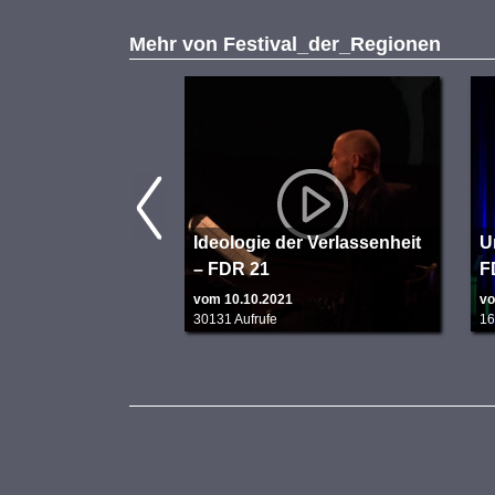
Mehr von
Festival_der_Regionen
Ideologie der Verlassenheit
U
– FDR 21
F
vom 10.10.2021
vo
30131 Aufrufe
16