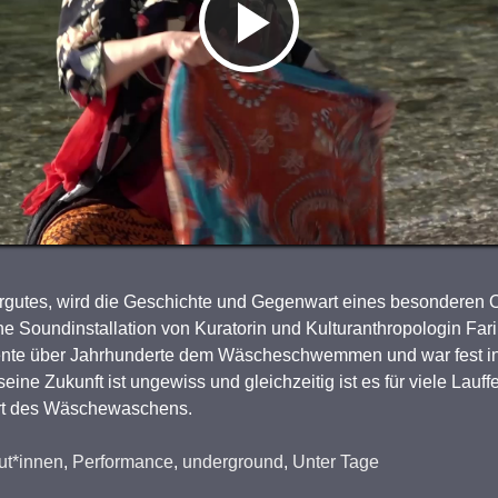
Video
abspielen
gutes, wird die Geschichte und Gegenwart eines besonderen Orte
ine Soundinstallation von Kuratorin und Kulturanthropologin Fa
iente über Jahrhunderte dem Wäscheschwemmen und war fest in
seine Zukunft ist ungewiss und gleichzeitig ist es für viele Lauf
Ort des Wäschewaschens.
ut*innen
,
Performance
,
underground
,
Unter Tage