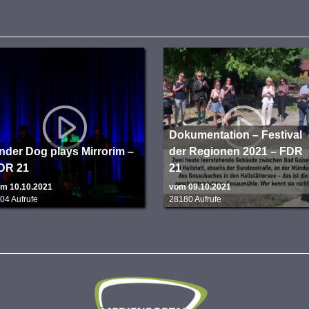
Dokumentation – Festival
nder Dog plays Mirrorim –
der Regionen 2021 – FDR
DR 21
21
m 10.10.2021
vom 09.10.2021
04 Aufrufe
28180 Aufrufe