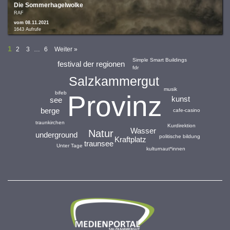
Die Sommerhagelwolke
RAF
vom 08.11.2021
1643 Aufrufe
1
2
3
…
6
Weiter »
Simple Smart Buildings
festival der regionen
fdr
Salzkammergut
musik
bifeb
Provinz
kunst
see
berge
cafe-casino
traunkirchen
Kurdirektion
Wasser
Natur
underground
politische bildung
Kraftplatz
traunsee
Unter Tage
kulturnaut*innen