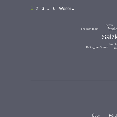
1
2
3
…
6
Weiter »
herbst
festi
Friedrich Idam
Salz
traunk
Kultur_naut*innen
Un
Über
Förd