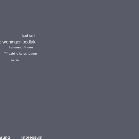
bad ischl
e weninger-bodlak
kulturnaut*innen
fdr
sabine kerschbaum
musik
arung
Impressum