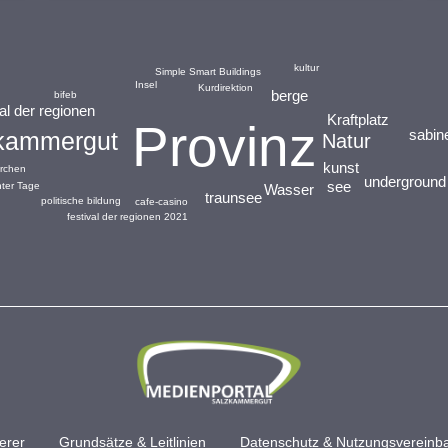
kultur
Simple Smart Buildings
Insel
Kurdirektion
berge
bifeb
val der regionen
Kraftplatz
Provinz
sabin
kammergut
Natur
kunst
irchen
underground
see
ter Tage
Wasser
traunsee
politische bildung
cafe-casino
festival der regionen 2021
erer
Grundsätze & Leitlinien
Datenschutz & Nutzungsvereinb