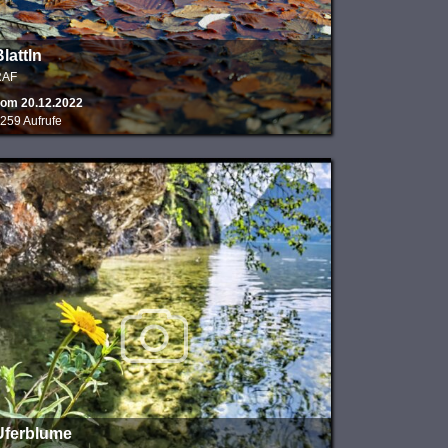
lattln
RAF
om 20.12.2022
259 Aufrufe
Uferblume