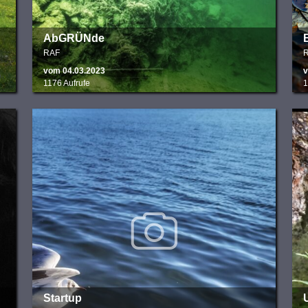
AbGRÜNde
B
RAF
vom 04.03.2023
v
1176 Aufrufe
1
Startup