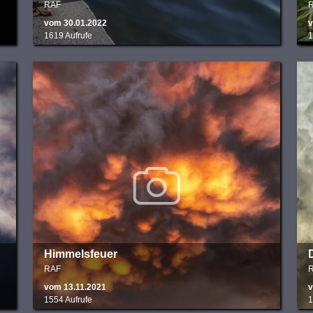
RAF
vom 30.01.2022
v
1619 Aufrufe
1
Himmelsfeuer
RAF
vom 13.11.2021
v
1554 Aufrufe
1