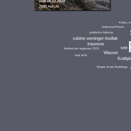
vom 06.12.2020
2095 Aufrufe
Kultur_n
kulturnaut*innen
politische bildung
sabine weninger-bodlak
traunsee
see
festival der regionen 2021
Wasser
bad ischl
Kraftpl
Simple Smart Buildings