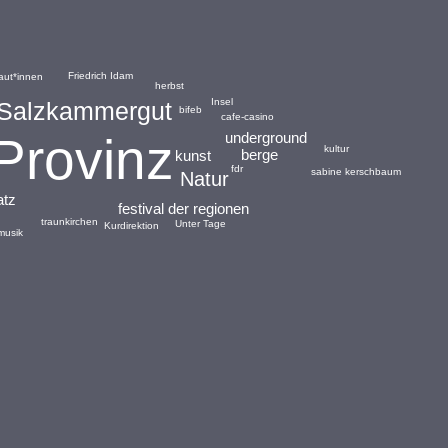
Friedrich Idam
aut*innen
herbst
Insel
Salzkammergut
bifeb
cafe-casino
underground
Provinz
kultur
berge
kunst
fdr
sabine kerschbaum
Natur
atz
festival der regionen
traunkirchen
Unter Tage
Kurdirektion
musik