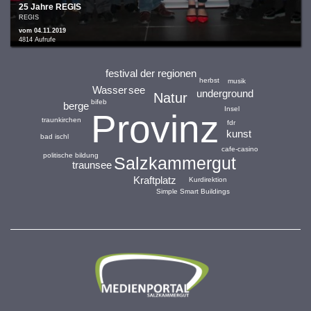
25 Jahre REGIS
REGIS
vom 04.11.2019
4814 Aufrufe
festival der regionen
herbst
musik
see
Wasser
underground
Natur
bifeb
berge
Insel
Provinz
traunkirchen
fdr
kunst
bad ischl
cafe-casino
politische bildung
Salzkammergut
traunsee
Kraftplatz
Kurdirektion
Simple Smart Buildings