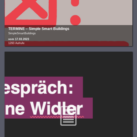
TERMINE – Simple Smart Buildings
SimpleSmartBuildings
vom 17.03.2023
1293 Aufrufe