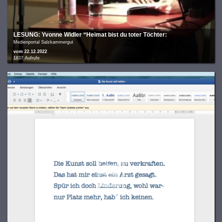
LESUNG: Yvonne Widler “Heimat bist du toter Töchter:
Medienportal Salzkammergut
vom 22.12.2022
1837 Aufrufe