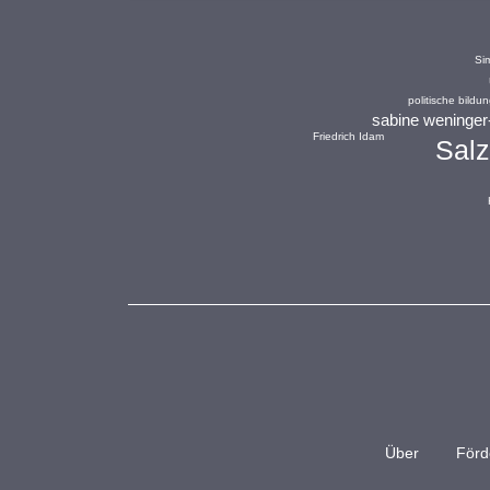
Si
politische bildu
sabine weninger
Friedrich Idam
Sal
Über
Förd