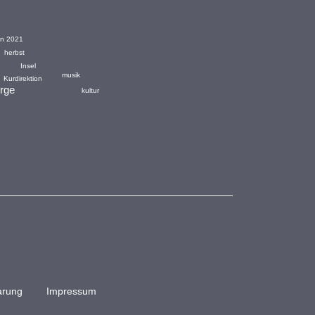
nen 2021
herbst
Insel
musik
Kurdirektion
rge
kultur
arung
Impressum