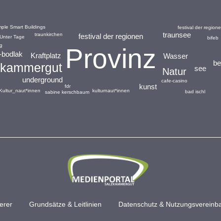
mple Smart Buildings
festival der regio
traunsee
traunkirchen
festival der regionen
Unter Tage
bifeb
ng
Provinz
-bodlak
Kraftplatz
Wasser
be
zkammergut
see
Natur
underground
cafe-casino
kunst
fdr
kulturnaut*innen
Kultur_naut*innen
bad ischl
sabine kerschbaum
erer
Grundsätze & Leitlinien
Datenschutz & Nutzungsvereinb