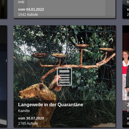
imfz
l
vom 04.01.2022
v
1542 Aufrufe
2
Langeweile in der Quarantäne
Kamille
vom 30.07.2020
v
1785 Aufrufe
4