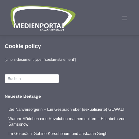
Zum
Inhalt
springen
Cookie policy
[cmplz-document type=”cookie-statement”]
Neueste Beiträge
Die Nahversorgerin – Ein Gespräch über (sexualisierte) GEWALT
War­um Mäd­chen eine Revo­lu­ti­on machen sollten – Eli­sa­beth von
Sam­so­now
Im Gespräch: Sabine Kerschbaum und Jaskaran Singh