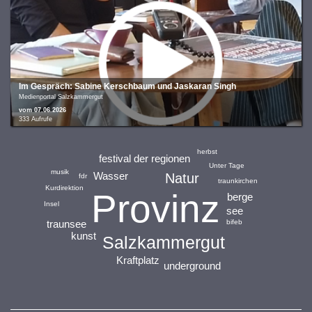
Im Gespräch: Sabine Kerschbaum und Jaskaran Singh
Medienportal Salzkammergut
vom 07.06.2026
333 Aufrufe
herbst
festival der regionen
Unter Tage
musik
Wasser
Natur
fdr
traunkirchen
Kurdirektion
Provinz
berge
Insel
see
traunsee
bifeb
kunst
Salzkammergut
Kraftplatz
underground