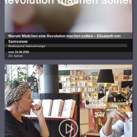
War­um Mäd­chen eine Revo­lu­ti­on machen sollten – Eli­sa­beth von
Sam­so­now
Medienportal Salzkammergut
vom 24.06.2026
231 Aufrufe