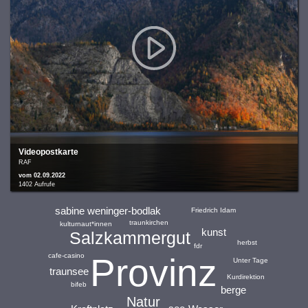
Videopostkarte
RAF
vom 02.09.2022
1402 Aufrufe
sabine weninger-bodlak
Friedrich Idam
traunkirchen
kulturnaut*innen
kunst
Salzkammergut
herbst
fdr
Provinz
cafe-casino
Unter Tage
traunsee
Kurdirektion
bifeb
berge
Natur