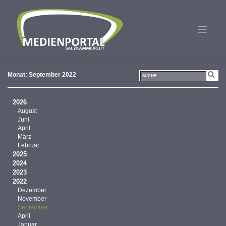
Zum
Inhalt
springen
Monat:
September 2022
2026
August
Juni
April
März
Februar
2025
2024
2023
2022
Dezember
November
September
April
Januar