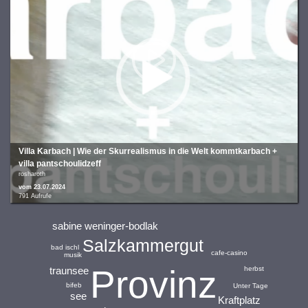
Villa Karbach | Wie der Skurrealismus in die Welt kommtkarbach +
villa pantschoulid­zeff
rosharoth
vom 23.07.2024
791 Aufrufe
sabine weninger-bodlak
Salzkammergut
bad ischl
cafe-casino
musik
Provinz
herbst
traunsee
bifeb
Unter Tage
see
Kraftplatz