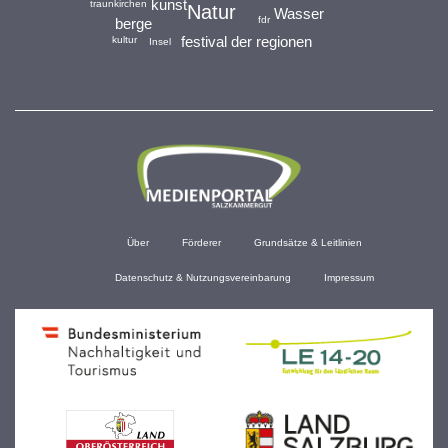
kunst
traunkirchen
Natur
Wasser
fdr
berge
festival der regionen
kultur
Insel
Über
Förderer
Grundsätze & Leitlinien
Datenschutz & Nutzungsvereinbarung
Impressum