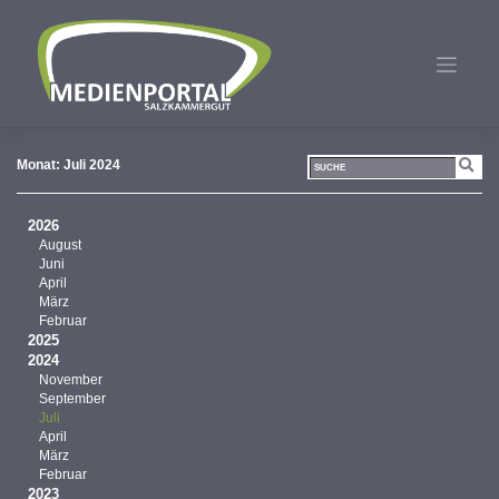
Zum
Inhalt
springen
Monat:
Juli 2024
2026
August
Juni
April
März
Februar
2025
2024
November
September
Juli
April
März
Februar
2023