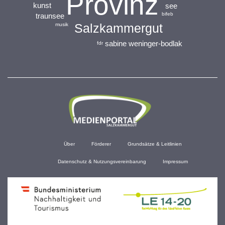
Provinz
kunst
see
bifeb
traunsee
Salzkammergut
musik
sabine weninger-bodlak
fdr
Über
Förderer
Grundsätze & Leitlinien
Datenschutz & Nutzungsvereinbarung
Impressum