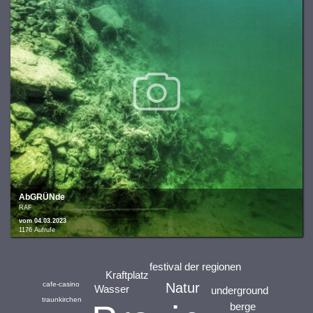
AbGRÜNde
RAF
vom 04.03.2023
1176 Aufrufe
festival der regionen
Kraftplatz
cafe-casino
Natur
Wasser
underground
traunkirchen
berge