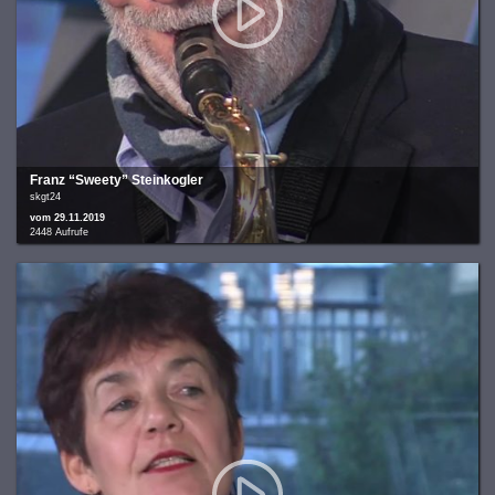
Franz “Sweety” Steinkogler
skgt24
vom 29.11.2019
2448 Aufrufe