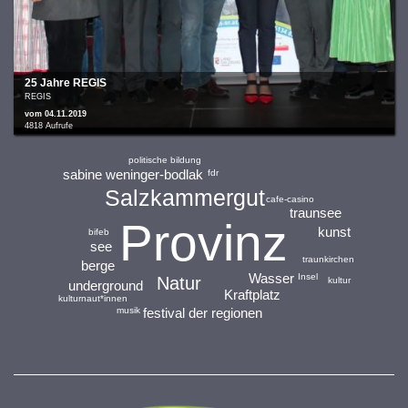
25 Jahre REGIS
REGIS
vom 04.11.2019
4818 Aufrufe
politische bildung
sabine weninger-bodlak
fdr
Salzkammergut
cafe-casino
traunsee
Provinz
kunst
bifeb
see
traunkirchen
berge
Wasser
Insel
Natur
kultur
underground
Kraftplatz
kulturnaut*innen
festival der regionen
musik