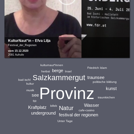
KulturNaut*in – Efva Lilja
Festival_der_Regionen
vom 15.12.2020
2091 Aufrufe
kulturnaut*innen
Friedrich Idam
berge
herbst
Insel
Salzkammergut
traunsee
bad ischl
politische bildung
kultur
Provinz
kunst
musik
see
traunkirchen
fdr
Wasser
bifeb
Natur
Kraftplatz
cafe-casino
underground
festival der regionen
Unter Tage