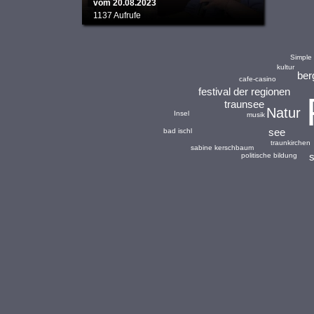
vom 20.08.2023
1137 Aufrufe
Simple 
kultur
ber
cafe-casino
festival der regionen
traunsee
Natur
Insel
musik
see
bad ischl
traunkirchen
sabine kerschbaum
politische bildung