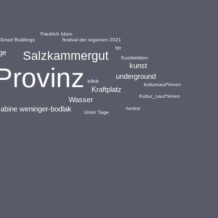
Friedrich Idam
Smart Buildings
festival der regionen 2021
fdr
ge
Salzkammergut
Kurdirektion
kunst
Provinz
underground
bifeb
kulturnaut*innen
Kraftplatz
Kultur_naut*innen
Wasser
sabine weninger-bodlak
herbst
Unter Tage