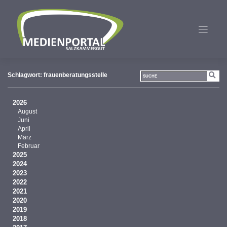
Zum
Inhalt
springen
Schlagwort:
frauenberatungsstelle
2026
August
Juni
April
März
Februar
2025
2024
2023
2022
2021
2020
2019
2018