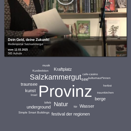
Dein Geld, deine Zukunft!
Medienportal Salzkammergut
vom 12.03.2025
585 Aufrufe
musik
Kraftplatz
Kurdirektion
cafe-casino
Salzkammergut
kulturnaut*innen
see
traunsee
Provinz
herbst
kunst
traunkirchen
Insel
berge
Natur
bifeb
Wasser
underground
fdr
Simple Smart Buildings
festival der regionen