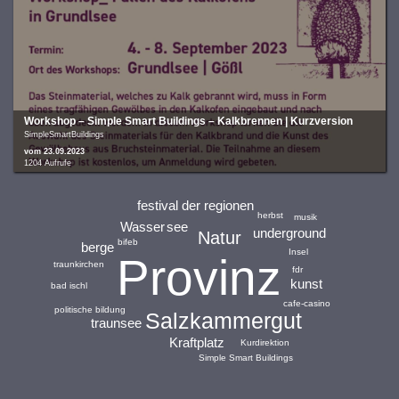
Workshop – Simple Smart Buildings – Kalkbrennen | Kurzversion
SimpleSmartBuildings
vom 23.09.2023
1204 Aufrufe
festival der regionen
herbst
musik
Wasser
see
underground
Natur
bifeb
berge
Insel
Provinz
traunkirchen
fdr
kunst
bad ischl
cafe-casino
politische bildung
Salzkammergut
traunsee
Kraftplatz
Kurdirektion
Simple Smart Buildings