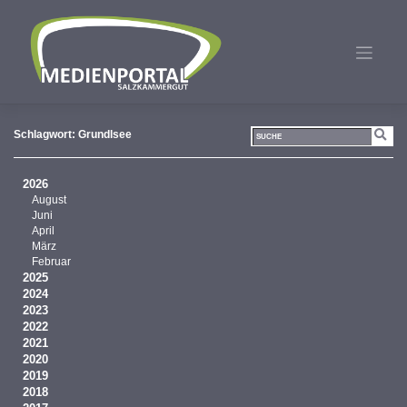
Zum
Inhalt
springen
Schlagwort:
Grundlsee
2026
August
Juni
April
März
Februar
2025
2024
2023
2022
2021
2020
2019
2018