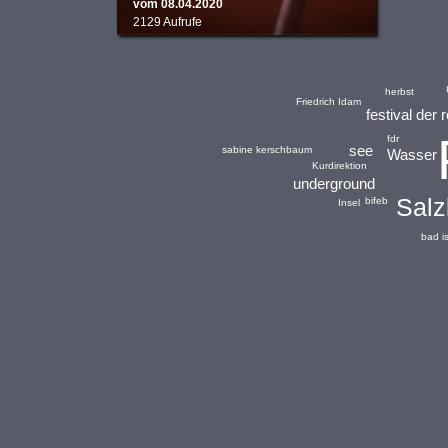
vom 08.04.2020
2129 Aufrufe
herbst
Friedrich Idam
festival der 
fdr
see
sabine kerschbaum
Wasser
Kurdirektion
underground
Sal
bifeb
Insel
bad i