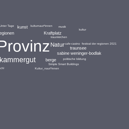
Unter Tage
kulturnaut*innen
kunst
musik
kultur
regionen
Kraftplatz
traunkirchen
Provinz
Natur
festival der regionen 2021
cafe-casino
traunsee
sabine weninger-bodlak
zkammergut
politische bildung
berge
Simple Smart Buildings
schl
Kultur_naut*innen