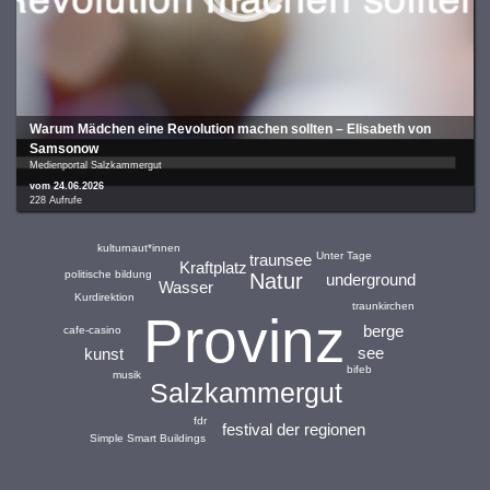
War­um Mäd­chen eine Revo­lu­ti­on machen sollten – Eli­sa­beth von
Sam­so­now
Medienportal Salzkammergut
vom 24.06.2026
228 Aufrufe
kulturnaut*innen
Unter Tage
traunsee
Kraftplatz
politische bildung
Natur
underground
Wasser
Kurdirektion
traunkirchen
Provinz
berge
cafe-casino
see
kunst
bifeb
musik
Salzkammergut
fdr
festival der regionen
Simple Smart Buildings