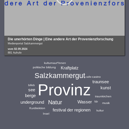
Die unerhörten Dinge | Eine andere Art der Provenienzforschung
Medienportal Salzkammergut
vom 02.09.2024
881 Aufrufe
kulturnaut*innen
Kraftplatz
politische bildung
Salzkammergut
cafe-casino
traunsee
Provinz
bifeb
kunst
see
berge
traunkirchen
Natur
Wasser
underground
fdr
musik
Kurdirektion
festival der regionen
kultur
Insel