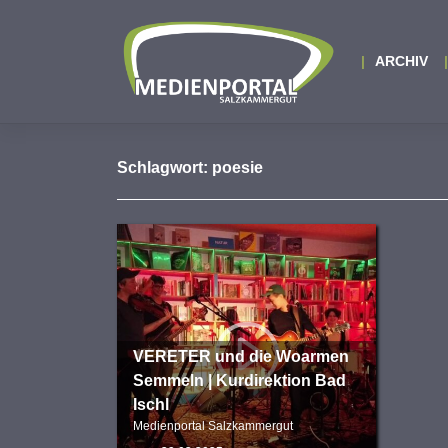
Zum
Inhalt
springen
ARCHIV
Schlagwort:
poesie
VERETER und die Woarmen
Semmeln | Kurdirektion Bad
Ischl
Medienportal Salzkammergut