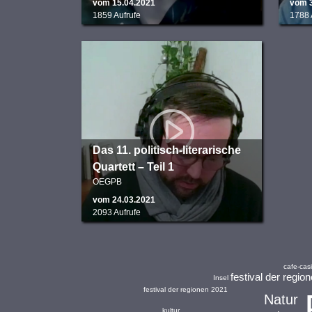
vom 15.04.2021
vom 
1859 Aufrufe
1788 
Das 11. politisch-literarische
Quartett – Teil 1
OEGPB
vom 24.03.2021
2093 Aufrufe
cafe-cas
festival der regio
Insel
festival der regionen 2021
Natur
kultur