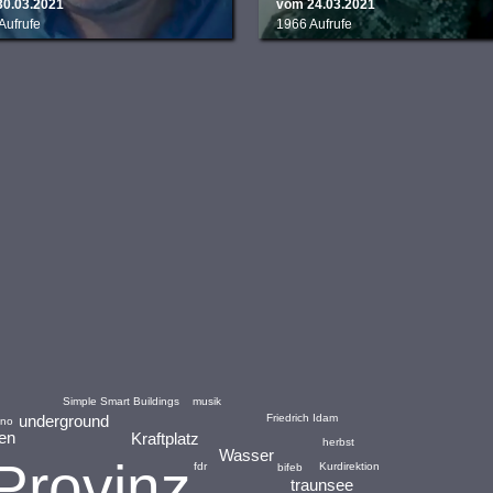
30.03.2021
vom 24.03.2021
Aufrufe
1966 Aufrufe
musik
Simple Smart Buildings
Friedrich Idam
underground
ino
nen
Kraftplatz
herbst
Wasser
Provinz
fdr
Kurdirektion
bifeb
traunsee