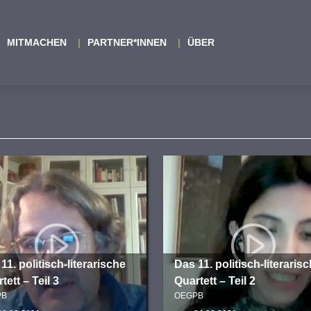
MITMACHEN
PARTNER*INNEN
ÜBER
11. politisch-literarische
Das 11. politisch-literaris
tett – Teil 3
Quartett – Teil 2
PB
OEGPB