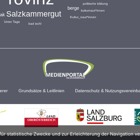
politische bildung
berge
kulturnaut*innen
Salzkammergut
lak
Kultur_naut*innen
Unter Tage
bad ischl
erer
Grundsätze & Leitlinien
Datenschutz & Nutzungsvereinb
für statistische Zwecke und zur Erleichterung der Navigation v