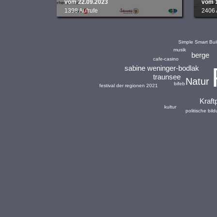
vom 22.09.2023
vom 
1398 Aufrufe
2406 
Simple Smart Bui
musik
berge
cafe-casino
sabine weninger-bodlak
traunsee
Natur
bifeb
festival der regionen 2021
Kraft
kultur
politische bil