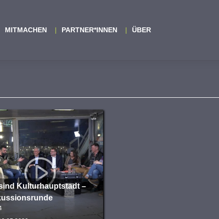
MITMACHEN
PARTNER*INNEN
ÜBER
sind Kulturhauptstadt –
kussionsrunde
4