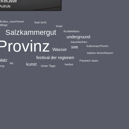
19.05.2020
Aufrufe
Kultur_naut*innen
bad ischl
ldings
Insel
Salzkammergut
Kurdirektion
underground
Provinz
traunkirchen
see
kulturnaut*innen
Wasser
sabine kerschbaum
festival der regionen
platz
Friedrich Idam
kunst
fdr
herbst
dung
Unter Tage