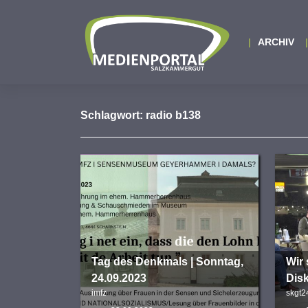
Zum
Inhalt
springen
ARCHIV
Schlagwort:
radio b138
Tag des Denkmals | Sonntag,
Wir 
24.09.2023
Dis
imfz
skgt2